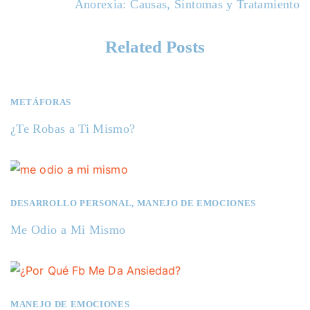
Anorexia: Causas, Síntomas y Tratamiento
a
c
Related Posts
i
ó
METÁFORAS
n
¿Te Robas a Ti Mismo?
d
e
e
DESARROLLO PERSONAL
,
MANEJO DE EMOCIONES
n
Me Odio a Mi Mismo
t
r
a
d
MANEJO DE EMOCIONES