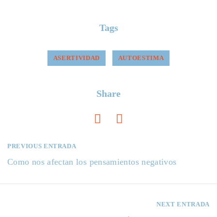
Tags
ASERTIVIDAD
AUTOESTIMA
Share
PREVIOUS ENTRADA
N
Como nos afectan los pensamientos negativos
a
v
e
NEXT ENTRADA
g