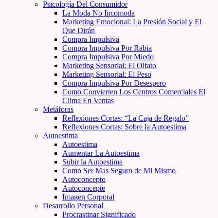
Psicología Del Consumidor
La Moda No Incomoda
Marketing Emocional: La Presión Social y El
Que Dirán
Compra Impulsiva
Compra Impulsiva Por Rabia
Compra Impulsiva Por Miedo
Marketing Sensorial: El Olfato
Marketing Sensorial: El Peso
Compra Impulsiva Por Desespero
Como Convierten Los Centros Comerciales El
Clima En Ventas
Metáforas
Reflexiones Cortas: “La Caja de Regalo”
Reflexiones Cortas: Sobre la Autoestima
Autoestima
Autoestima
Aumentar La Autoestima
Subir la Autoestima
Como Ser Mas Seguro de Mi Mismo
Autoconcepto
Autoconcepte
Imagen Corporal
Desarrollo Personal
Procrastinar Significado