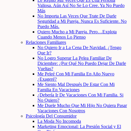
Le Repito Mil Veces Que Es Una Persona
Valiosa. Aún Así No Se Lo Cree. Ya No Puedo
Más
No Importa Las Veces Que Trate De Darle
Seguridad a Mi Pareja. Nunca Es Suficiente. No
Puedo Más.
Quiero Mucho a Mi Pareja. Pero…Explota
Cuando Menos Lo Pienso
Relaciones Familiares
No Quiero Ir a La Cena De Navidad. ¿Tengo
Que Ir?
No Logro Superar La Pelea Familiar De
Diciembre: ¿Por Qué No Puedo Dejar De Darle
Vueltas?
Me Peleé Con Mi Familia En Año Nuevo
¿Exageré?
Me Siento Mal Después De Estar Con Mi
Familia En Vacaciones
¿Debería Ir De Vacaciones Con Mi Familia. Si
No Quiero?
Me Duele Mucho Que Mi Hijo No Quiera Pasar
Vacaciones Con Nosotros
Psicología Del Consumidor
La Moda No Incomoda
Marketing Emocional: La Presión Social y El