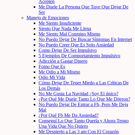
Acepten
Me Duele La Persona Que Tuve Que Dejar De
Ser
Manejo de Emociones
Me Siento Insuficiente
Siento Que Nada Me Llena
Me Siento Mal Conmigo Mismo
No Puedo Dejar De Buscar Síntomas En Internet
No Puedo Creer Que Es Solo Ansiedad
Como Dejar De Ser Impulsivo
5 Ejemplos De Comportamiento Impulsivo
Adicción a Gastar Dinero
Fomo Que Es
Me Odio a Mi Mismo
Odio Mi Vida
Cómo Dejar De Tener Miedo a Las Críticas De
Los Demás
No Me Gusta La Navidad ¿Soy El único?
¿Por Qué Me Duele Tanto Lo Que Me Dijeron?
No Puedo Dejar De Entrar a Fb, Pero Me Deja
Mal
¿Por Qué Fb Me Da Ansiedad?
Conseguí Lo Que Tanto Quería y Ahora Tengo
Una Vida Que No Quiero
Me Despierto a Las 3 am Con El Corazón