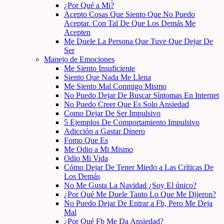
¿Por Qué a Mi?
Acepto Cosas Que Siento Que No Puedo
Aceptar. Con Tal De Que Los Demás Me
Acepten
Me Duele La Persona Que Tuve Que Dejar De
Ser
Manejo de Emociones
Me Siento Insuficiente
Siento Que Nada Me Llena
Me Siento Mal Conmigo Mismo
No Puedo Dejar De Buscar Síntomas En Internet
No Puedo Creer Que Es Solo Ansiedad
Como Dejar De Ser Impulsivo
5 Ejemplos De Comportamiento Impulsivo
Adicción a Gastar Dinero
Fomo Que Es
Me Odio a Mi Mismo
Odio Mi Vida
Cómo Dejar De Tener Miedo a Las Críticas De
Los Demás
No Me Gusta La Navidad ¿Soy El único?
¿Por Qué Me Duele Tanto Lo Que Me Dijeron?
No Puedo Dejar De Entrar a Fb, Pero Me Deja
Mal
¿Por Qué Fb Me Da Ansiedad?