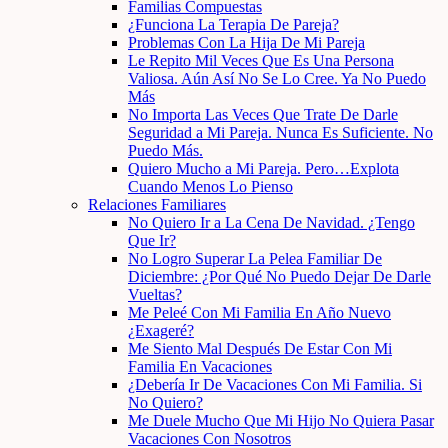
Familias Compuestas
¿Funciona La Terapia De Pareja?
Problemas Con La Hija De Mi Pareja
Le Repito Mil Veces Que Es Una Persona
Valiosa. Aún Así No Se Lo Cree. Ya No Puedo
Más
No Importa Las Veces Que Trate De Darle
Seguridad a Mi Pareja. Nunca Es Suficiente. No
Puedo Más.
Quiero Mucho a Mi Pareja. Pero…Explota
Cuando Menos Lo Pienso
Relaciones Familiares
No Quiero Ir a La Cena De Navidad. ¿Tengo
Que Ir?
No Logro Superar La Pelea Familiar De
Diciembre: ¿Por Qué No Puedo Dejar De Darle
Vueltas?
Me Peleé Con Mi Familia En Año Nuevo
¿Exageré?
Me Siento Mal Después De Estar Con Mi
Familia En Vacaciones
¿Debería Ir De Vacaciones Con Mi Familia. Si
No Quiero?
Me Duele Mucho Que Mi Hijo No Quiera Pasar
Vacaciones Con Nosotros