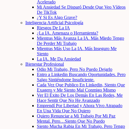
Acelerado
Mi Ansiedad Se Disparó Desde Que Veo Vídeos
De TikTok
¿Y Si Es Algo Grave?
Inteligencia Artificial Psicología
Riesgos De La IA
¿La IA. Amenaza o Herramienta?
Mientras Más Avanza La IA. Más Miedo Tengo
De Perder Mi Trabajo
Mientras Más Uso La IA. Más Inseguro Me
Siento
La IA. Me Da Ansiedad
Bienestar Profesional
Odio Mi Trabajo, Pero No Puedo Dejarlo
Entro a Linkedin Buscando Oportunidades. Pero
Salgo Sintiéndome Insuficiente.
Cada Vez Que Publico En Linkedin, Siento Que
Exagero y Me Siento Mal Conmigo Mismo
Ver El Éxito De Los Demás En Las Redes, Me
Hace Sentir Que No He Avanzado
Emprendí Por Libertad y Ahora Vivo Atrapado
En Una Vida Que No Quiero
Quiero Renunciar a Mi Trabajo Por Mi Paz
Mental. Pero…Siento Que No Puedo
Siento Mucha Rabia En Mi Trabajo. Pero Tengo