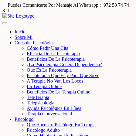
Puedes Comunicarte Por Mensaje Al Whatsapp :+972 58 74 74
811
Inicio
Sobre Mi
Consulta Psicológica
Cómo Pedir Una Cita
Eficacia De La Psicoterapia
Beneficios De La Psicoterapia
¿La Psicoterapia Genera Dependencia?
Que Es La Psicoterapia
Psicoterapia Que Es y Para Que Sirve
A Terapia No Van Los Locos
La Terapia Online
Beneficios De La Terapia Online
TeleTerapia
Telepsicología
Ayuda Psicológica En Línea
Terapia Conversacional
Psicólogo
Que Hace Un Psicólogo En Terapia
Psicólogo Adulto
Como Hablar Con Un Psicólogo