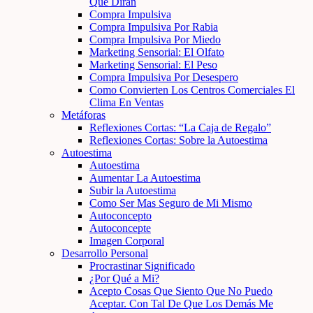
Que Dirán
Compra Impulsiva
Compra Impulsiva Por Rabia
Compra Impulsiva Por Miedo
Marketing Sensorial: El Olfato
Marketing Sensorial: El Peso
Compra Impulsiva Por Desespero
Como Convierten Los Centros Comerciales El
Clima En Ventas
Metáforas
Reflexiones Cortas: “La Caja de Regalo”
Reflexiones Cortas: Sobre la Autoestima
Autoestima
Autoestima
Aumentar La Autoestima
Subir la Autoestima
Como Ser Mas Seguro de Mi Mismo
Autoconcepto
Autoconcepte
Imagen Corporal
Desarrollo Personal
Procrastinar Significado
¿Por Qué a Mi?
Acepto Cosas Que Siento Que No Puedo
Aceptar. Con Tal De Que Los Demás Me