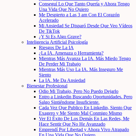
Conseguí Lo Que Tanto Quería y Ahora Tengo
Una Vida Que No Quiero
Me Despierto a Las 3 am Con El Corazón
Acelerado
Mi Ansiedad Se Disparó Desde Que Veo Vídeos
De TikTok
¿Y Si Es Algo Grave?
Inteligencia Artificial Psicología
Riesgos De La IA
¿La IA. Amenaza o Herramienta?
Mientras Más Avanza La IA. Más Miedo Tengo
De Perder Mi Trabajo
Mientras Más Uso La IA. Más Inseguro Me
Siento
La IA. Me Da Ansiedad
Bienestar Profesional
Odio Mi Trabajo, Pero No Puedo Dejarlo
Entro a Linkedin Buscando Oportunidades. Pero
Salgo Sintiéndome Insuficiente.
Cada Vez Que Publico En Linkedin, Siento Que
Exagero y Me Siento Mal Conmigo Mismo
Ver El Éxito De Los Demás En Las Redes, Me
Hace Sentir Que No He Avanzado
Emprendí Por Libertad y Ahora Vivo Atrapado
En Una Vida Que No Quiero