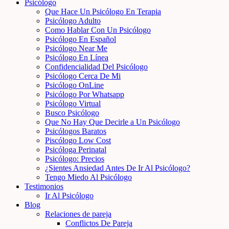
Psicólogo
Que Hace Un Psicólogo En Terapia
Psicólogo Adulto
Como Hablar Con Un Psicólogo
Psicólogo En Español
Psicólogo Near Me
Psicólogo En Línea
Confidencialidad Del Psicólogo
Psicólogo Cerca De Mi
Psicólogo OnLine
Psicólogo Por Whatsapp
Psicólogo Virtual
Busco Psicólogo
Que No Hay Que Decirle a Un Psicólogo
Psicólogos Baratos
Piscólogo Low Cost
Psicóloga Perinatal
Psicólogo: Precios
¿Sientes Ansiedad Antes De Ir Al Psicólogo?
Tengo Miedo Al Psicólogo
Testimonios
Ir Al Psicólogo
Blog
Relaciones de pareja
Conflictos De Pareja