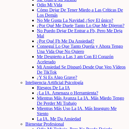
Odio Mi Vida
Cómo Dejar De Tener Miedo a Las Críticas De
Los Demás
No Me Gusta La Navidad ¿Soy El único?
¿Por Qué Me Duele Tanto Lo Que Me Dijeron?
No Puedo Dejar De Entrar a Fb, Pero Me Deja
Mal
¿Por Qué Fb Me Da Ansiedad?
Conseguí Lo Que Tanto Quería y Ahora Tengo
Una Vida Que No Quiero
Me Despierto a Las 3 am Con El Corazón
Acelerado
Mi Ansiedad Se Disparó Desde Que Veo Vídeos
De TikTok
¿Y Si Es Algo Grave?
Inteligencia Artificial Psicología
Riesgos De La IA
¿La IA. Amenaza o Herramienta?
Mientras Más Avanza La IA. Más Miedo Tengo
De Perder Mi Trabajo
Mientras Más Uso La IA. Más Inseguro Me
Siento
La IA. Me Da Ansiedad
Bienestar Profesional