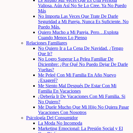
Le Repito Mil Veces Que Es Una Persona
Valiosa. Aún Así No Se Lo Cree. Ya No Puedo
Más
No Importa Las Veces Que Trate De Darle
Seguridad a Mi Pareja. Nunca Es Suficiente. No
Puedo Más.
Quiero Mucho a Mi Pareja. Pero…Explota
Cuando Menos Lo Pienso
Relaciones Familiares
No Quiero Ir a La Cena De Navidad. ¿Tengo
Que Ir?
No Logro Superar La Pelea Familiar De
Diciembre: ¿Por Qué No Puedo Dejar De Darle
Vueltas?
Me Peleé Con Mi Familia En Año Nuevo
¿Exageré?
Me Siento Mal Después De Estar Con Mi
Familia En Vacaciones
¿Debería Ir De Vacaciones Con Mi Familia. Si
No Quiero?
Me Duele Mucho Que Mi Hijo No Quiera Pasar
Vacaciones Con Nosotros
Psicología Del Consumidor
La Moda No Incomoda
Marketing Emocional: La Presión Social y El