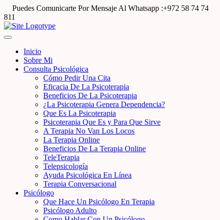
Puedes Comunicarte Por Mensaje Al Whatsapp :+972 58 74 74
811
Inicio
Sobre Mi
Consulta Psicológica
Cómo Pedir Una Cita
Eficacia De La Psicoterapia
Beneficios De La Psicoterapia
¿La Psicoterapia Genera Dependencia?
Que Es La Psicoterapia
Psicoterapia Que Es y Para Que Sirve
A Terapia No Van Los Locos
La Terapia Online
Beneficios De La Terapia Online
TeleTerapia
Telepsicología
Ayuda Psicológica En Línea
Terapia Conversacional
Psicólogo
Que Hace Un Psicólogo En Terapia
Psicólogo Adulto
Como Hablar Con Un Psicólogo