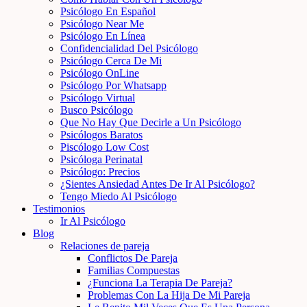
Psicólogo En Español
Psicólogo Near Me
Psicólogo En Línea
Confidencialidad Del Psicólogo
Psicólogo Cerca De Mi
Psicólogo OnLine
Psicólogo Por Whatsapp
Psicólogo Virtual
Busco Psicólogo
Que No Hay Que Decirle a Un Psicólogo
Psicólogos Baratos
Piscólogo Low Cost
Psicóloga Perinatal
Psicólogo: Precios
¿Sientes Ansiedad Antes De Ir Al Psicólogo?
Tengo Miedo Al Psicólogo
Testimonios
Ir Al Psicólogo
Blog
Relaciones de pareja
Conflictos De Pareja
Familias Compuestas
¿Funciona La Terapia De Pareja?
Problemas Con La Hija De Mi Pareja