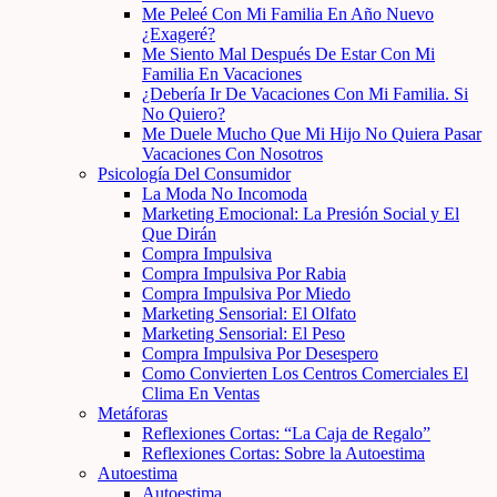
Me Peleé Con Mi Familia En Año Nuevo
¿Exageré?
Me Siento Mal Después De Estar Con Mi
Familia En Vacaciones
¿Debería Ir De Vacaciones Con Mi Familia. Si
No Quiero?
Me Duele Mucho Que Mi Hijo No Quiera Pasar
Vacaciones Con Nosotros
Psicología Del Consumidor
La Moda No Incomoda
Marketing Emocional: La Presión Social y El
Que Dirán
Compra Impulsiva
Compra Impulsiva Por Rabia
Compra Impulsiva Por Miedo
Marketing Sensorial: El Olfato
Marketing Sensorial: El Peso
Compra Impulsiva Por Desespero
Como Convierten Los Centros Comerciales El
Clima En Ventas
Metáforas
Reflexiones Cortas: “La Caja de Regalo”
Reflexiones Cortas: Sobre la Autoestima
Autoestima
Autoestima