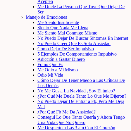
Acepten
Me Duele La Persona Que Tuve Que Dejar De
Ser
Manejo de Emociones
Me Siento Insuficiente
Siento Que Nada Me Llena
Me Siento Mal Conmigo Mismo
No Puedo Dejar De Buscar Síntomas En Internet
No Puedo Creer Que Es Solo Ansiedad
Como Dejar De Ser Impulsivo
5 Ejemplos De Comportamiento Impulsivo
Adicción a Gastar Dinero
Fomo Que Es
Me Odio a Mi Mismo
Odio Mi Vida
Cómo Dejar De Tener Miedo a Las Críticas De
Los Demás
No Me Gusta La Navidad ¿Soy El único?
¿Por Qué Me Duele Tanto Lo Que Me Dijeron?
No Puedo Dejar De Entrar a Fb, Pero Me Deja
Mal
¿Por Qué Fb Me Da Ansiedad?
Conseguí Lo Que Tanto Quería y Ahora Tengo
Una Vida Que No Quiero
Me Despierto a Las 3 am Con El Corazón