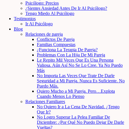
Psicólogo: Precios
¿Sientes Ansiedad Antes De Ir Al Psicólogo?
Tengo Miedo Al Psicólogo
Testimonios
Ir Al Psicólogo
Blog
Relaciones de pareja
Conflictos De Pareja
Familias Compuestas
¿Funciona La Terapia De Pareja?
Problemas Con La Hija De Mi Pareja
Le Repito Mil Veces Que Es Una Persona
Valiosa. Aún Así No Se Lo Cree. Ya No Puedo
Más
No Importa Las Veces Que Trate De Darle
Seguridad a Mi Pareja. Nunca Es Suficiente. No
Puedo Más.
Quiero Mucho a Mi Pareja. Pero…Explota
Cuando Menos Lo Pienso
Relaciones Familiares
No Quiero Ir a La Cena De Navidad. ¿Tengo
Que Ir?
No Logro Superar La Pelea Familiar De
Diciembre: ¿Por Qué No Puedo Dejar De Darle
Vueltas?