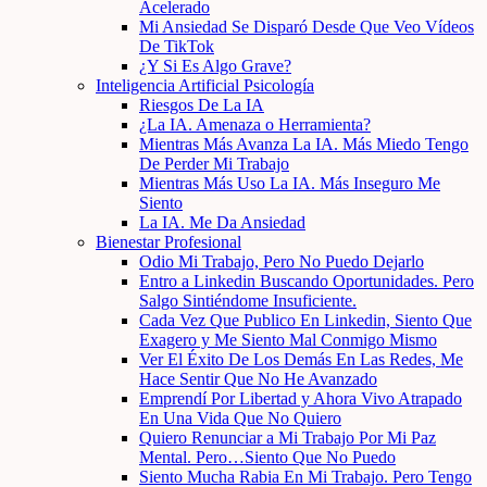
Acelerado
Mi Ansiedad Se Disparó Desde Que Veo Vídeos
De TikTok
¿Y Si Es Algo Grave?
Inteligencia Artificial Psicología
Riesgos De La IA
¿La IA. Amenaza o Herramienta?
Mientras Más Avanza La IA. Más Miedo Tengo
De Perder Mi Trabajo
Mientras Más Uso La IA. Más Inseguro Me
Siento
La IA. Me Da Ansiedad
Bienestar Profesional
Odio Mi Trabajo, Pero No Puedo Dejarlo
Entro a Linkedin Buscando Oportunidades. Pero
Salgo Sintiéndome Insuficiente.
Cada Vez Que Publico En Linkedin, Siento Que
Exagero y Me Siento Mal Conmigo Mismo
Ver El Éxito De Los Demás En Las Redes, Me
Hace Sentir Que No He Avanzado
Emprendí Por Libertad y Ahora Vivo Atrapado
En Una Vida Que No Quiero
Quiero Renunciar a Mi Trabajo Por Mi Paz
Mental. Pero…Siento Que No Puedo
Siento Mucha Rabia En Mi Trabajo. Pero Tengo