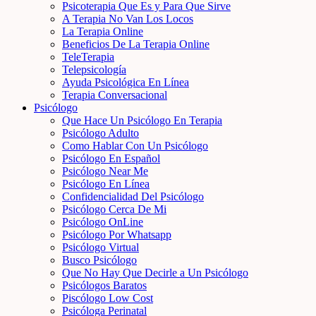
Psicoterapia Que Es y Para Que Sirve
A Terapia No Van Los Locos
La Terapia Online
Beneficios De La Terapia Online
TeleTerapia
Telepsicología
Ayuda Psicológica En Línea
Terapia Conversacional
Psicólogo
Que Hace Un Psicólogo En Terapia
Psicólogo Adulto
Como Hablar Con Un Psicólogo
Psicólogo En Español
Psicólogo Near Me
Psicólogo En Línea
Confidencialidad Del Psicólogo
Psicólogo Cerca De Mi
Psicólogo OnLine
Psicólogo Por Whatsapp
Psicólogo Virtual
Busco Psicólogo
Que No Hay Que Decirle a Un Psicólogo
Psicólogos Baratos
Piscólogo Low Cost
Psicóloga Perinatal