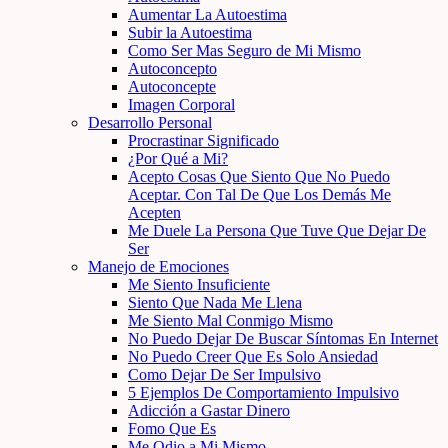
Aumentar La Autoestima
Subir la Autoestima
Como Ser Mas Seguro de Mi Mismo
Autoconcepto
Autoconcepte
Imagen Corporal
Desarrollo Personal
Procrastinar Significado
¿Por Qué a Mi?
Acepto Cosas Que Siento Que No Puedo
Aceptar. Con Tal De Que Los Demás Me
Acepten
Me Duele La Persona Que Tuve Que Dejar De
Ser
Manejo de Emociones
Me Siento Insuficiente
Siento Que Nada Me Llena
Me Siento Mal Conmigo Mismo
No Puedo Dejar De Buscar Síntomas En Internet
No Puedo Creer Que Es Solo Ansiedad
Como Dejar De Ser Impulsivo
5 Ejemplos De Comportamiento Impulsivo
Adicción a Gastar Dinero
Fomo Que Es
Me Odio a Mi Mismo