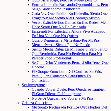
Odio Mi Trabajo, Pero No Puedo Dejarlo
Entro a Linkedin Buscando Oportunidades. Pero
Salgo Sintiéndome Insuficiente.
Cada Vez Que Publico En Linkedin, Siento Que
Exagero y Me Siento Mal Conmigo Mismo
Ver El Éxito De Los Demás En Las Redes, Me
Hace Sentir Que No He Avanzado
Emprendí Por Libertad y Ahora Vivo Atrapado
En Una Vida Que No Quiero
Quiero Renunciar a Mi Trabajo Por Mi Paz
Mental. Pero…Siento Que No Puedo
Siento Mucha Rabia En Mi Trabajo. Pero Tengo
Que Reprimirla. Para No Perderlo o Para No
Parecer Poco Profesional
Sé Que Debo Venderme, Pero…Odio Tener Que
Hacerlo
El Choque Emocional Del Contacto En Frío.
Para Quien Contacta y Para Quien Es
Contactado
Ser Inmigrante
Cuando Volver Duele. Pero Quedarse También.
El Gran Dilema Del Inmigrante
No Sé Si Quedarme o Volver a Mi País
Crianza Consciente
Me Siento Rechazada Por Los Otros Padres Del