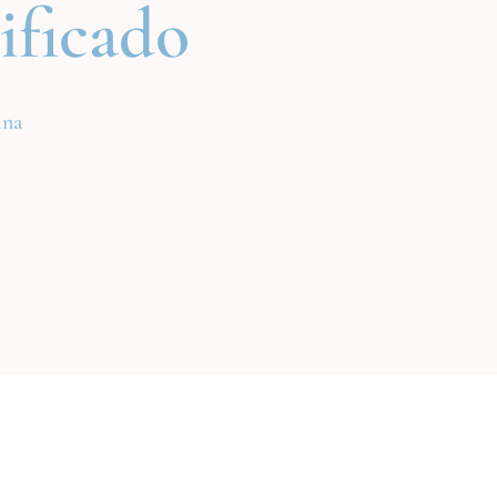
ificado
ana