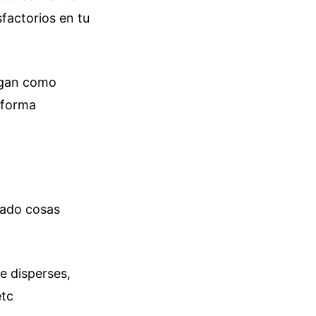
sfactorios en tu
lgan como
 forma
ado cosas
e disperses,
etc