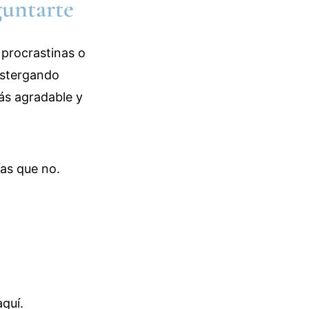
guntarte
 procrastinas o
ostergando
ás agradable y
as que no.
aquí.