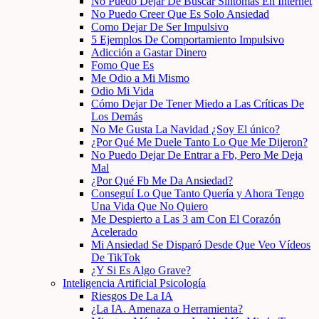
No Puedo Dejar De Buscar Síntomas En Internet
No Puedo Creer Que Es Solo Ansiedad
Como Dejar De Ser Impulsivo
5 Ejemplos De Comportamiento Impulsivo
Adicción a Gastar Dinero
Fomo Que Es
Me Odio a Mi Mismo
Odio Mi Vida
Cómo Dejar De Tener Miedo a Las Críticas De
Los Demás
No Me Gusta La Navidad ¿Soy El único?
¿Por Qué Me Duele Tanto Lo Que Me Dijeron?
No Puedo Dejar De Entrar a Fb, Pero Me Deja
Mal
¿Por Qué Fb Me Da Ansiedad?
Conseguí Lo Que Tanto Quería y Ahora Tengo
Una Vida Que No Quiero
Me Despierto a Las 3 am Con El Corazón
Acelerado
Mi Ansiedad Se Disparó Desde Que Veo Vídeos
De TikTok
¿Y Si Es Algo Grave?
Inteligencia Artificial Psicología
Riesgos De La IA
¿La IA. Amenaza o Herramienta?