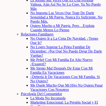
Le Repito Mil Veces Que Es Una Persona
Valiosa. Aún Así No Se Lo Cree. Ya No Puedo
Más
No Importa Las Veces Que Trate De Darle
Seguridad a Mi Pareja. Nunca Es Suficiente. No
Puedo Más.
Quiero Mucho a Mi Pareja. Pero…Explota
Cuando Menos Lo Pienso
Relaciones Familiares
No Quiero Ir a La Cena De Navidad. ¿Tengo
Que Ir?
No Logro Superar La Pelea Familiar De
Diciembre: ¿Por Qué No Puedo Dejar De Darle
Vueltas?
Me Peleé Con Mi Familia En Año Nuevo
¿Exageré?
Me Siento Mal Después De Estar Con Mi
Familia En Vacaciones
¿Debería Ir De Vacaciones Con Mi Familia. Si
No Quiero?
Me Duele Mucho Que Mi Hijo No Quiera Pasar
Vacaciones Con Nosotros
Psicología Del Consumidor
La Moda No Incomoda
Marketing Emocional: La Presión Social y El