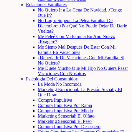
Relaciones Familiares
No Quiero Ir a La Cena De Navidad. ¿Tengo
Que Ir?
No Logro Superar La Pelea Familiar De
Diciembre: ¿Por Qué No Puedo Dejar De Darle
Vueltas?
Me Peleé Con Mi Familia En Año Nuevo
¿Exageré?
Me Siento Mal Después De Estar Con Mi
Familia En Vacaciones
¿Debería Ir De Vacaciones Con Mi Familia. Si
No Quiero?
Me Duele Mucho Que Mi Hijo No Quiera Pasar
Vacaciones Con Nosotros
Psicología Del Consumidor
La Moda No Incomoda
Marketing Emocional: La Presión Social y El
Que Dirán
Compra Impulsiva
Compra Impulsiva Por Rabia
Compra Impulsiva Por Miedo
Marketing Sensorial: El Olfato
Marketing Sensorial: El Peso
Compra Impulsiva Por Desespero
Como Convierten Los Centros Comerciales El