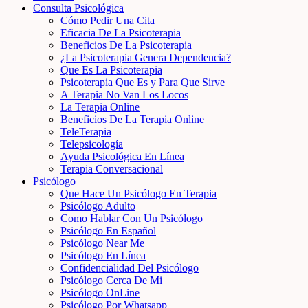
Consulta Psicológica
Cómo Pedir Una Cita
Eficacia De La Psicoterapia
Beneficios De La Psicoterapia
¿La Psicoterapia Genera Dependencia?
Que Es La Psicoterapia
Psicoterapia Que Es y Para Que Sirve
A Terapia No Van Los Locos
La Terapia Online
Beneficios De La Terapia Online
TeleTerapia
Telepsicología
Ayuda Psicológica En Línea
Terapia Conversacional
Psicólogo
Que Hace Un Psicólogo En Terapia
Psicólogo Adulto
Como Hablar Con Un Psicólogo
Psicólogo En Español
Psicólogo Near Me
Psicólogo En Línea
Confidencialidad Del Psicólogo
Psicólogo Cerca De Mi
Psicólogo OnLine
Psicólogo Por Whatsapp