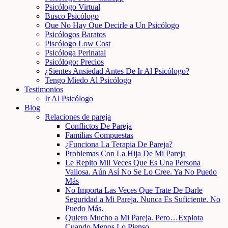
Psicólogo Virtual
Busco Psicólogo
Que No Hay Que Decirle a Un Psicólogo
Psicólogos Baratos
Piscólogo Low Cost
Psicóloga Perinatal
Psicólogo: Precios
¿Sientes Ansiedad Antes De Ir Al Psicólogo?
Tengo Miedo Al Psicólogo
Testimonios
Ir Al Psicólogo
Blog
Relaciones de pareja
Conflictos De Pareja
Familias Compuestas
¿Funciona La Terapia De Pareja?
Problemas Con La Hija De Mi Pareja
Le Repito Mil Veces Que Es Una Persona
Valiosa. Aún Así No Se Lo Cree. Ya No Puedo
Más
No Importa Las Veces Que Trate De Darle
Seguridad a Mi Pareja. Nunca Es Suficiente. No
Puedo Más.
Quiero Mucho a Mi Pareja. Pero…Explota
Cuando Menos Lo Pienso