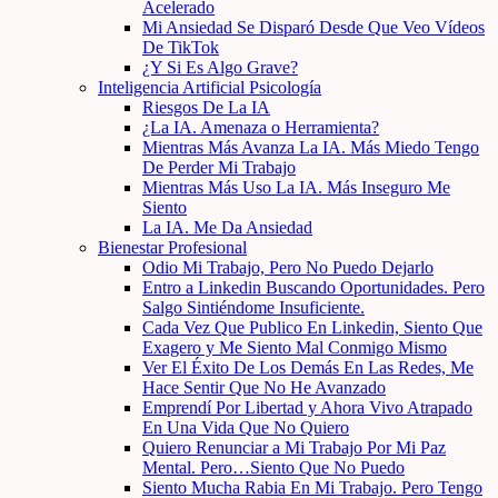
Acelerado
Mi Ansiedad Se Disparó Desde Que Veo Vídeos
De TikTok
¿Y Si Es Algo Grave?
Inteligencia Artificial Psicología
Riesgos De La IA
¿La IA. Amenaza o Herramienta?
Mientras Más Avanza La IA. Más Miedo Tengo
De Perder Mi Trabajo
Mientras Más Uso La IA. Más Inseguro Me
Siento
La IA. Me Da Ansiedad
Bienestar Profesional
Odio Mi Trabajo, Pero No Puedo Dejarlo
Entro a Linkedin Buscando Oportunidades. Pero
Salgo Sintiéndome Insuficiente.
Cada Vez Que Publico En Linkedin, Siento Que
Exagero y Me Siento Mal Conmigo Mismo
Ver El Éxito De Los Demás En Las Redes, Me
Hace Sentir Que No He Avanzado
Emprendí Por Libertad y Ahora Vivo Atrapado
En Una Vida Que No Quiero
Quiero Renunciar a Mi Trabajo Por Mi Paz
Mental. Pero…Siento Que No Puedo
Siento Mucha Rabia En Mi Trabajo. Pero Tengo