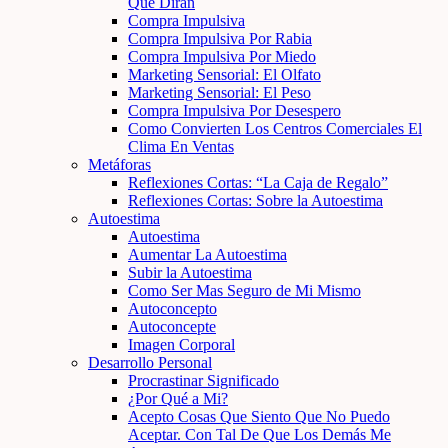
Que Dirán
Compra Impulsiva
Compra Impulsiva Por Rabia
Compra Impulsiva Por Miedo
Marketing Sensorial: El Olfato
Marketing Sensorial: El Peso
Compra Impulsiva Por Desespero
Como Convierten Los Centros Comerciales El
Clima En Ventas
Metáforas
Reflexiones Cortas: “La Caja de Regalo”
Reflexiones Cortas: Sobre la Autoestima
Autoestima
Autoestima
Aumentar La Autoestima
Subir la Autoestima
Como Ser Mas Seguro de Mi Mismo
Autoconcepto
Autoconcepte
Imagen Corporal
Desarrollo Personal
Procrastinar Significado
¿Por Qué a Mi?
Acepto Cosas Que Siento Que No Puedo
Aceptar. Con Tal De Que Los Demás Me