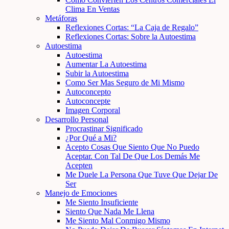
Clima En Ventas
Metáforas
Reflexiones Cortas: “La Caja de Regalo”
Reflexiones Cortas: Sobre la Autoestima
Autoestima
Autoestima
Aumentar La Autoestima
Subir la Autoestima
Como Ser Mas Seguro de Mi Mismo
Autoconcepto
Autoconcepte
Imagen Corporal
Desarrollo Personal
Procrastinar Significado
¿Por Qué a Mi?
Acepto Cosas Que Siento Que No Puedo
Aceptar. Con Tal De Que Los Demás Me
Acepten
Me Duele La Persona Que Tuve Que Dejar De
Ser
Manejo de Emociones
Me Siento Insuficiente
Siento Que Nada Me Llena
Me Siento Mal Conmigo Mismo