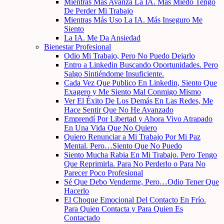
Mientras Más Avanza La IA. Más Miedo Tengo
De Perder Mi Trabajo
Mientras Más Uso La IA. Más Inseguro Me
Siento
La IA. Me Da Ansiedad
Bienestar Profesional
Odio Mi Trabajo, Pero No Puedo Dejarlo
Entro a Linkedin Buscando Oportunidades. Pero
Salgo Sintiéndome Insuficiente.
Cada Vez Que Publico En Linkedin, Siento Que
Exagero y Me Siento Mal Conmigo Mismo
Ver El Éxito De Los Demás En Las Redes, Me
Hace Sentir Que No He Avanzado
Emprendí Por Libertad y Ahora Vivo Atrapado
En Una Vida Que No Quiero
Quiero Renunciar a Mi Trabajo Por Mi Paz
Mental. Pero…Siento Que No Puedo
Siento Mucha Rabia En Mi Trabajo. Pero Tengo
Que Reprimirla. Para No Perderlo o Para No
Parecer Poco Profesional
Sé Que Debo Venderme, Pero…Odio Tener Que
Hacerlo
El Choque Emocional Del Contacto En Frío.
Para Quien Contacta y Para Quien Es
Contactado