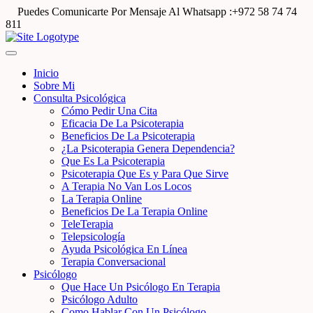
Puedes Comunicarte Por Mensaje Al Whatsapp :+972 58 74 74
811
Inicio
Sobre Mi
Consulta Psicológica
Cómo Pedir Una Cita
Eficacia De La Psicoterapia
Beneficios De La Psicoterapia
¿La Psicoterapia Genera Dependencia?
Que Es La Psicoterapia
Psicoterapia Que Es y Para Que Sirve
A Terapia No Van Los Locos
La Terapia Online
Beneficios De La Terapia Online
TeleTerapia
Telepsicología
Ayuda Psicológica En Línea
Terapia Conversacional
Psicólogo
Que Hace Un Psicólogo En Terapia
Psicólogo Adulto
Como Hablar Con Un Psicólogo