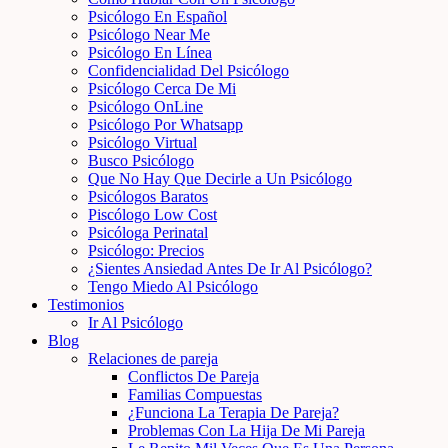
Psicólogo En Español
Psicólogo Near Me
Psicólogo En Línea
Confidencialidad Del Psicólogo
Psicólogo Cerca De Mi
Psicólogo OnLine
Psicólogo Por Whatsapp
Psicólogo Virtual
Busco Psicólogo
Que No Hay Que Decirle a Un Psicólogo
Psicólogos Baratos
Piscólogo Low Cost
Psicóloga Perinatal
Psicólogo: Precios
¿Sientes Ansiedad Antes De Ir Al Psicólogo?
Tengo Miedo Al Psicólogo
Testimonios
Ir Al Psicólogo
Blog
Relaciones de pareja
Conflictos De Pareja
Familias Compuestas
¿Funciona La Terapia De Pareja?
Problemas Con La Hija De Mi Pareja