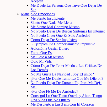
Acepten
Me Duele La Persona Que Tuve Que Dejar De
Ser
Manejo de Emociones
Me Siento Insuficiente
Siento Que Nada Me Llena
Me Siento Mal Conmigo Mismo
No Puedo Dejar De Buscar Síntomas En Internet
No Puedo Creer Que Es Solo Ansiedad
Como Dejar De Ser Impulsivo
5 Ejemplos De Comportamiento Impulsivo
Adicción a Gastar Dinero
Fomo Que Es
Me Odio a Mi Mismo
Odio Mi Vida
Cómo Dejar De Tener Miedo a Las Críticas De
Los Demás
No Me Gusta La Navidad ¿Soy El único?
¿Por Qué Me Duele Tanto Lo Que Me Dijeron?
No Puedo Dejar De Entrar a Fb, Pero Me Deja
Mal
¿Por Qué Fb Me Da Ansiedad?
Conseguí Lo Que Tanto Quería y Ahora Tengo
Una Vida Que No Quiero
Me Despierto a Las 3 am Con El Corazón