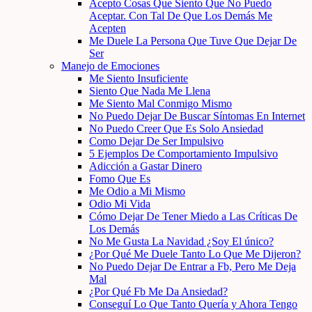
Acepto Cosas Que Siento Que No Puedo
Aceptar. Con Tal De Que Los Demás Me
Acepten
Me Duele La Persona Que Tuve Que Dejar De
Ser
Manejo de Emociones
Me Siento Insuficiente
Siento Que Nada Me Llena
Me Siento Mal Conmigo Mismo
No Puedo Dejar De Buscar Síntomas En Internet
No Puedo Creer Que Es Solo Ansiedad
Como Dejar De Ser Impulsivo
5 Ejemplos De Comportamiento Impulsivo
Adicción a Gastar Dinero
Fomo Que Es
Me Odio a Mi Mismo
Odio Mi Vida
Cómo Dejar De Tener Miedo a Las Críticas De
Los Demás
No Me Gusta La Navidad ¿Soy El único?
¿Por Qué Me Duele Tanto Lo Que Me Dijeron?
No Puedo Dejar De Entrar a Fb, Pero Me Deja
Mal
¿Por Qué Fb Me Da Ansiedad?
Conseguí Lo Que Tanto Quería y Ahora Tengo