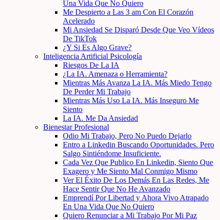
Una Vida Que No Quiero
Me Despierto a Las 3 am Con El Corazón
Acelerado
Mi Ansiedad Se Disparó Desde Que Veo Vídeos
De TikTok
¿Y Si Es Algo Grave?
Inteligencia Artificial Psicología
Riesgos De La IA
¿La IA. Amenaza o Herramienta?
Mientras Más Avanza La IA. Más Miedo Tengo
De Perder Mi Trabajo
Mientras Más Uso La IA. Más Inseguro Me
Siento
La IA. Me Da Ansiedad
Bienestar Profesional
Odio Mi Trabajo, Pero No Puedo Dejarlo
Entro a Linkedin Buscando Oportunidades. Pero
Salgo Sintiéndome Insuficiente.
Cada Vez Que Publico En Linkedin, Siento Que
Exagero y Me Siento Mal Conmigo Mismo
Ver El Éxito De Los Demás En Las Redes, Me
Hace Sentir Que No He Avanzado
Emprendí Por Libertad y Ahora Vivo Atrapado
En Una Vida Que No Quiero
Quiero Renunciar a Mi Trabajo Por Mi Paz