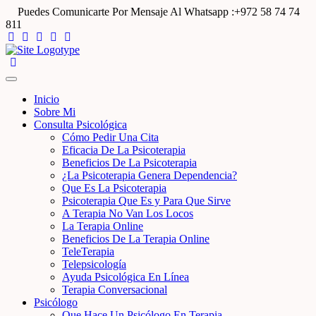
Puedes Comunicarte Por Mensaje Al Whatsapp :+972 58 74 74
811
Inicio
Sobre Mi
Consulta Psicológica
Cómo Pedir Una Cita
Eficacia De La Psicoterapia
Beneficios De La Psicoterapia
¿La Psicoterapia Genera Dependencia?
Que Es La Psicoterapia
Psicoterapia Que Es y Para Que Sirve
A Terapia No Van Los Locos
La Terapia Online
Beneficios De La Terapia Online
TeleTerapia
Telepsicología
Ayuda Psicológica En Línea
Terapia Conversacional
Psicólogo
Que Hace Un Psicólogo En Terapia