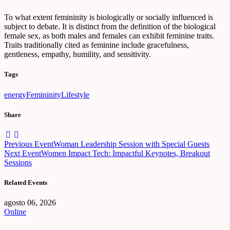
To what extent femininity is biologically or socially influenced is
subject to debate. It is distinct from the definition of the biological
female sex, as both males and females can exhibit feminine traits.
Traits traditionally cited as feminine include gracefulness,
gentleness, empathy, humility, and sensitivity.
Tags
energy
Femininity
Lifestyle
Share
Navegación
Previous Event
Woman Leadership Session with Special Guests
Next Event
Women Impact Tech: Impactful Keynotes, Breakout
de
Sessions
entradas
Related Events
agosto 06, 2026
Online