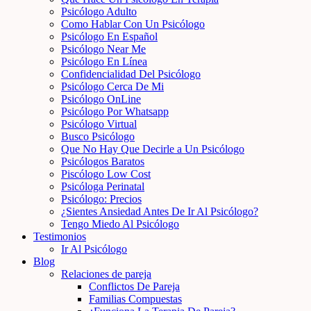
Psicólogo Adulto
Como Hablar Con Un Psicólogo
Psicólogo En Español
Psicólogo Near Me
Psicólogo En Línea
Confidencialidad Del Psicólogo
Psicólogo Cerca De Mi
Psicólogo OnLine
Psicólogo Por Whatsapp
Psicólogo Virtual
Busco Psicólogo
Que No Hay Que Decirle a Un Psicólogo
Psicólogos Baratos
Piscólogo Low Cost
Psicóloga Perinatal
Psicólogo: Precios
¿Sientes Ansiedad Antes De Ir Al Psicólogo?
Tengo Miedo Al Psicólogo
Testimonios
Ir Al Psicólogo
Blog
Relaciones de pareja
Conflictos De Pareja
Familias Compuestas