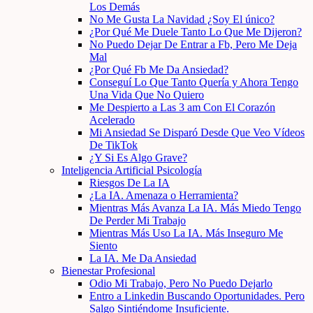
Los Demás
No Me Gusta La Navidad ¿Soy El único?
¿Por Qué Me Duele Tanto Lo Que Me Dijeron?
No Puedo Dejar De Entrar a Fb, Pero Me Deja
Mal
¿Por Qué Fb Me Da Ansiedad?
Conseguí Lo Que Tanto Quería y Ahora Tengo
Una Vida Que No Quiero
Me Despierto a Las 3 am Con El Corazón
Acelerado
Mi Ansiedad Se Disparó Desde Que Veo Vídeos
De TikTok
¿Y Si Es Algo Grave?
Inteligencia Artificial Psicología
Riesgos De La IA
¿La IA. Amenaza o Herramienta?
Mientras Más Avanza La IA. Más Miedo Tengo
De Perder Mi Trabajo
Mientras Más Uso La IA. Más Inseguro Me
Siento
La IA. Me Da Ansiedad
Bienestar Profesional
Odio Mi Trabajo, Pero No Puedo Dejarlo
Entro a Linkedin Buscando Oportunidades. Pero
Salgo Sintiéndome Insuficiente.