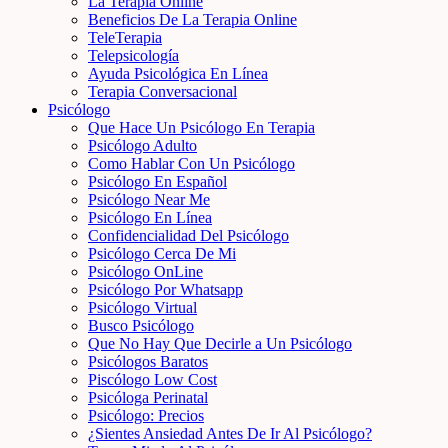
La Terapia Online
Beneficios De La Terapia Online
TeleTerapia
Telepsicología
Ayuda Psicológica En Línea
Terapia Conversacional
Psicólogo
Que Hace Un Psicólogo En Terapia
Psicólogo Adulto
Como Hablar Con Un Psicólogo
Psicólogo En Español
Psicólogo Near Me
Psicólogo En Línea
Confidencialidad Del Psicólogo
Psicólogo Cerca De Mi
Psicólogo OnLine
Psicólogo Por Whatsapp
Psicólogo Virtual
Busco Psicólogo
Que No Hay Que Decirle a Un Psicólogo
Psicólogos Baratos
Piscólogo Low Cost
Psicóloga Perinatal
Psicólogo: Precios
¿Sientes Ansiedad Antes De Ir Al Psicólogo?