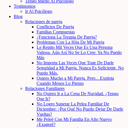
Tengo Miedo Al Psicólogo
Testimonios
Ir Al Psicólogo
Blog
Relaciones de pareja
Conflictos De Pareja
Familias Compuestas
¿Funciona La Terapia De Pareja?
Problemas Con La Hija De Mi Pareja
Le Repito Mil Veces Que Es Una Persona
Valiosa. Aún Así No Se Lo Cree. Ya No Puedo
Más
No Importa Las Veces Que Trate De Darle
Seguridad a Mi Pareja. Nunca Es Suficiente. No
Puedo Más.
Quiero Mucho a Mi Pareja. Pero…Explota
Cuando Menos Lo Pienso
Relaciones Familiares
No Quiero Ir a La Cena De Navidad. ¿Tengo
Que Ir?
No Logro Superar La Pelea Familiar De
Diciembre: ¿Por Qué No Puedo Dejar De Darle
Vueltas?
Me Peleé Con Mi Familia En Año Nuevo
¿Exageré?