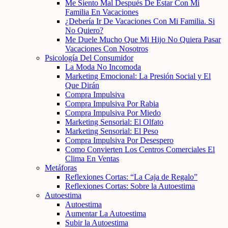
Me Siento Mal Después De Estar Con Mi
Familia En Vacaciones
¿Debería Ir De Vacaciones Con Mi Familia. Si
No Quiero?
Me Duele Mucho Que Mi Hijo No Quiera Pasar
Vacaciones Con Nosotros
Psicología Del Consumidor
La Moda No Incomoda
Marketing Emocional: La Presión Social y El
Que Dirán
Compra Impulsiva
Compra Impulsiva Por Rabia
Compra Impulsiva Por Miedo
Marketing Sensorial: El Olfato
Marketing Sensorial: El Peso
Compra Impulsiva Por Desespero
Como Convierten Los Centros Comerciales El
Clima En Ventas
Metáforas
Reflexiones Cortas: “La Caja de Regalo”
Reflexiones Cortas: Sobre la Autoestima
Autoestima
Autoestima
Aumentar La Autoestima
Subir la Autoestima