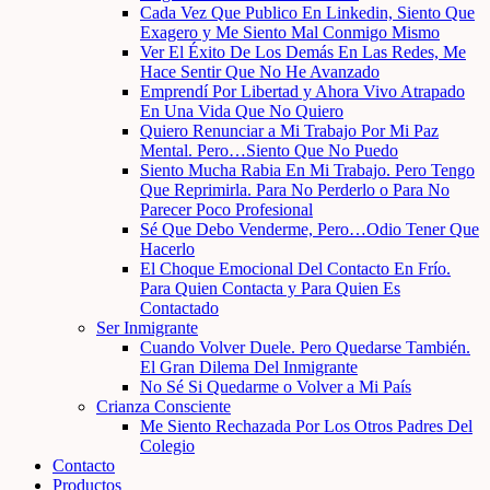
Cada Vez Que Publico En Linkedin, Siento Que
Exagero y Me Siento Mal Conmigo Mismo
Ver El Éxito De Los Demás En Las Redes, Me
Hace Sentir Que No He Avanzado
Emprendí Por Libertad y Ahora Vivo Atrapado
En Una Vida Que No Quiero
Quiero Renunciar a Mi Trabajo Por Mi Paz
Mental. Pero…Siento Que No Puedo
Siento Mucha Rabia En Mi Trabajo. Pero Tengo
Que Reprimirla. Para No Perderlo o Para No
Parecer Poco Profesional
Sé Que Debo Venderme, Pero…Odio Tener Que
Hacerlo
El Choque Emocional Del Contacto En Frío.
Para Quien Contacta y Para Quien Es
Contactado
Ser Inmigrante
Cuando Volver Duele. Pero Quedarse También.
El Gran Dilema Del Inmigrante
No Sé Si Quedarme o Volver a Mi País
Crianza Consciente
Me Siento Rechazada Por Los Otros Padres Del
Colegio
Contacto
Productos