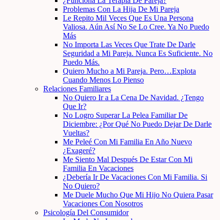
¿Funciona La Terapia De Pareja?
Problemas Con La Hija De Mi Pareja
Le Repito Mil Veces Que Es Una Persona
Valiosa. Aún Así No Se Lo Cree. Ya No Puedo
Más
No Importa Las Veces Que Trate De Darle
Seguridad a Mi Pareja. Nunca Es Suficiente. No
Puedo Más.
Quiero Mucho a Mi Pareja. Pero…Explota
Cuando Menos Lo Pienso
Relaciones Familiares
No Quiero Ir a La Cena De Navidad. ¿Tengo
Que Ir?
No Logro Superar La Pelea Familiar De
Diciembre: ¿Por Qué No Puedo Dejar De Darle
Vueltas?
Me Peleé Con Mi Familia En Año Nuevo
¿Exageré?
Me Siento Mal Después De Estar Con Mi
Familia En Vacaciones
¿Debería Ir De Vacaciones Con Mi Familia. Si
No Quiero?
Me Duele Mucho Que Mi Hijo No Quiera Pasar
Vacaciones Con Nosotros
Psicología Del Consumidor