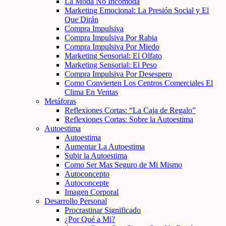
La Moda No Incomoda
Marketing Emocional: La Presión Social y El
Que Dirán
Compra Impulsiva
Compra Impulsiva Por Rabia
Compra Impulsiva Por Miedo
Marketing Sensorial: El Olfato
Marketing Sensorial: El Peso
Compra Impulsiva Por Desespero
Como Convierten Los Centros Comerciales El
Clima En Ventas
Metáforas
Reflexiones Cortas: “La Caja de Regalo”
Reflexiones Cortas: Sobre la Autoestima
Autoestima
Autoestima
Aumentar La Autoestima
Subir la Autoestima
Como Ser Mas Seguro de Mi Mismo
Autoconcepto
Autoconcepte
Imagen Corporal
Desarrollo Personal
Procrastinar Significado
¿Por Qué a Mi?