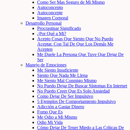
Como Ser Mas Seguro de Mi Mismo
Autoconcepto
Autoconcepte
Imagen Corporal
Desarrollo Personal
Procrastinar Significado
¿Por Qué a Mi?
Acepto Cosas Que Siento Que No Puedo
Aceptar. Con Tal De Que Los Demás Me
Acepten
Me Duele La Persona Que Tuve Que Dejar De
Ser
Manejo de Emociones
Me Siento Insuficiente
Siento Que Nada Me Llena
Me Siento Mal Conmigo Mismo
No Puedo Dejar De Buscar Síntomas En Internet
No Puedo Creer Que Es Solo Ansiedad
Como Dejar De Ser Impulsivo
5 Ejemplos De Comportamiento Impulsivo
Adicción a Gastar Dinero
Fomo Que Es
Me Odio a Mi Mismo
Odio Mi Vida
Cómo Dejar De Tener Miedo a Las Críticas De