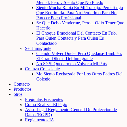
Mental. Pero…Siento Que No Puedo
Siento Mucha Rabia En Mi Trabajo. Pero Tengo
Que Reprimirla. Para No Perderlo o Para No
Parecer Poco Profesional
Sé Que Debo Venderme, Pero…Odio Tener Que
Hacerlo
El Choque Emocional Del Contacto En Frío.
Para Quien Contacta y Para Quien Es
Contactado
Ser Inmigrante
Cuando Volver Duele. Pero Quedarse También.
El Gran Dilema Del Inmigrante
No Sé Si Quedarme o Volver a Mi País
Crianza Consciente
Me Siento Rechazada Por Los Otros Padres Del
Colegio
Contacto
Productos
otros
Preguntas Frecuentes
Como Realizar El Pago
Aviso Legal Reglamento General De Protección de
Datos (RGPD)
Reglamentos IA