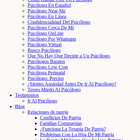
Psicólogo En Español
Psicólogo Near Me
Psicólogo En Línea
Confidencialidad Del Psicólogo
Psicólogo Cerca De Mi
Psicólogo OnLine
Psicólogo Por Whatsapp
Psicólogo Virtual
Busco Psicólogo
Que No Hay Que Decirle a Un Psicólogo
Psicólogos Baratos
Piscólogo Low Cost
Psicóloga Perinatal
Psicólogo: Precios
¿Sientes Ansiedad Antes De Ir Al Psicólogo?
Tengo Miedo Al Psicólogo
Testimonios
Ir Al Psicólogo
Blog
Relaciones de pareja
Conflictos De Pareja
Familias Compuestas
¿Funciona La Terapia De Pareja?
Problemas Con La Hija De Mi Pareja