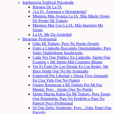
Inteligencia Artificial Psicología
Riesgos De La IA
¿La IA. Amenaza o Herramienta?
Mientras Más Avanza La IA. Más Miedo Tengo
De Perder Mi Trabajo
Mientras Más Uso La IA. Más Inseguro Me
Siento
La IA. Me Da Ansiedad
Bienestar Profesional
Odio Mi Trabajo, Pero No Puedo Dejarlo
Entro a Linkedin Buscando Oportunidades. Pero
Salgo Sintiéndome Insuficiente.
Cada Vez Que Publico En Linkedin, Siento Que
Exagero y Me Siento Mal Conmigo Mismo
Ver El Éxito De Los Demás En Las Redes, Me
Hace Sentir Que No He Avanzado
Emprendí Por Libertad y Ahora Vivo Atrapado
En Una Vida Que No Quiero
Quiero Renunciar a Mi Trabajo Por Mi Paz
Mental. Pero…Siento Que No Puedo
Siento Mucha Rabia En Mi Trabajo. Pero Tengo
Que Reprimirla. Para No Perderlo o Para No
Parecer Poco Profesional
Sé Que Debo Venderme, Pero…Odio Tener Que
Hacerlo