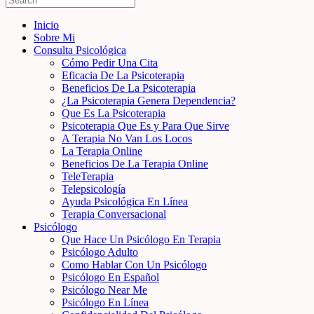
Inicio
Sobre Mi
Consulta Psicológica
Cómo Pedir Una Cita
Eficacia De La Psicoterapia
Beneficios De La Psicoterapia
¿La Psicoterapia Genera Dependencia?
Que Es La Psicoterapia
Psicoterapia Que Es y Para Que Sirve
A Terapia No Van Los Locos
La Terapia Online
Beneficios De La Terapia Online
TeleTerapia
Telepsicología
Ayuda Psicológica En Línea
Terapia Conversacional
Psicólogo
Que Hace Un Psicólogo En Terapia
Psicólogo Adulto
Como Hablar Con Un Psicólogo
Psicólogo En Español
Psicólogo Near Me
Psicólogo En Línea