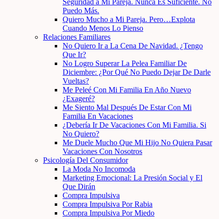
Seguridad a Mi Pareja. Nunca Es Suficiente. No
Puedo Más.
Quiero Mucho a Mi Pareja. Pero…Explota
Cuando Menos Lo Pienso
Relaciones Familiares
No Quiero Ir a La Cena De Navidad. ¿Tengo
Que Ir?
No Logro Superar La Pelea Familiar De
Diciembre: ¿Por Qué No Puedo Dejar De Darle
Vueltas?
Me Peleé Con Mi Familia En Año Nuevo
¿Exageré?
Me Siento Mal Después De Estar Con Mi
Familia En Vacaciones
¿Debería Ir De Vacaciones Con Mi Familia. Si
No Quiero?
Me Duele Mucho Que Mi Hijo No Quiera Pasar
Vacaciones Con Nosotros
Psicología Del Consumidor
La Moda No Incomoda
Marketing Emocional: La Presión Social y El
Que Dirán
Compra Impulsiva
Compra Impulsiva Por Rabia
Compra Impulsiva Por Miedo