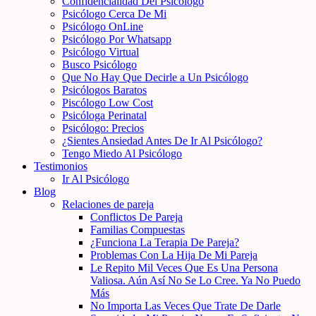
Confidencialidad Del Psicólogo
Psicólogo Cerca De Mi
Psicólogo OnLine
Psicólogo Por Whatsapp
Psicólogo Virtual
Busco Psicólogo
Que No Hay Que Decirle a Un Psicólogo
Psicólogos Baratos
Piscólogo Low Cost
Psicóloga Perinatal
Psicólogo: Precios
¿Sientes Ansiedad Antes De Ir Al Psicólogo?
Tengo Miedo Al Psicólogo
Testimonios
Ir Al Psicólogo
Blog
Relaciones de pareja
Conflictos De Pareja
Familias Compuestas
¿Funciona La Terapia De Pareja?
Problemas Con La Hija De Mi Pareja
Le Repito Mil Veces Que Es Una Persona
Valiosa. Aún Así No Se Lo Cree. Ya No Puedo
Más
No Importa Las Veces Que Trate De Darle