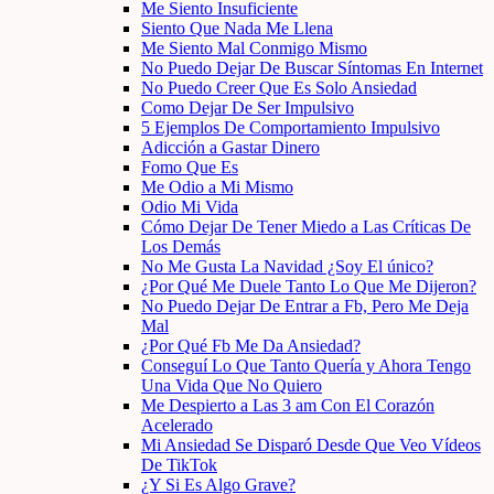
Me Siento Insuficiente
Siento Que Nada Me Llena
Me Siento Mal Conmigo Mismo
No Puedo Dejar De Buscar Síntomas En Internet
No Puedo Creer Que Es Solo Ansiedad
Como Dejar De Ser Impulsivo
5 Ejemplos De Comportamiento Impulsivo
Adicción a Gastar Dinero
Fomo Que Es
Me Odio a Mi Mismo
Odio Mi Vida
Cómo Dejar De Tener Miedo a Las Críticas De
Los Demás
No Me Gusta La Navidad ¿Soy El único?
¿Por Qué Me Duele Tanto Lo Que Me Dijeron?
No Puedo Dejar De Entrar a Fb, Pero Me Deja
Mal
¿Por Qué Fb Me Da Ansiedad?
Conseguí Lo Que Tanto Quería y Ahora Tengo
Una Vida Que No Quiero
Me Despierto a Las 3 am Con El Corazón
Acelerado
Mi Ansiedad Se Disparó Desde Que Veo Vídeos
De TikTok
¿Y Si Es Algo Grave?