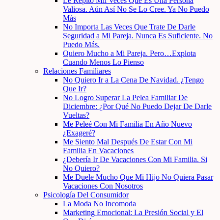
Le Repito Mil Veces Que Es Una Persona
Valiosa. Aún Así No Se Lo Cree. Ya No Puedo
Más
No Importa Las Veces Que Trate De Darle
Seguridad a Mi Pareja. Nunca Es Suficiente. No
Puedo Más.
Quiero Mucho a Mi Pareja. Pero…Explota
Cuando Menos Lo Pienso
Relaciones Familiares
No Quiero Ir a La Cena De Navidad. ¿Tengo
Que Ir?
No Logro Superar La Pelea Familiar De
Diciembre: ¿Por Qué No Puedo Dejar De Darle
Vueltas?
Me Peleé Con Mi Familia En Año Nuevo
¿Exageré?
Me Siento Mal Después De Estar Con Mi
Familia En Vacaciones
¿Debería Ir De Vacaciones Con Mi Familia. Si
No Quiero?
Me Duele Mucho Que Mi Hijo No Quiera Pasar
Vacaciones Con Nosotros
Psicología Del Consumidor
La Moda No Incomoda
Marketing Emocional: La Presión Social y El