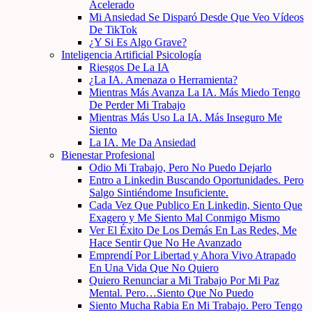
Acelerado
Mi Ansiedad Se Disparó Desde Que Veo Vídeos
De TikTok
¿Y Si Es Algo Grave?
Inteligencia Artificial Psicología
Riesgos De La IA
¿La IA. Amenaza o Herramienta?
Mientras Más Avanza La IA. Más Miedo Tengo
De Perder Mi Trabajo
Mientras Más Uso La IA. Más Inseguro Me
Siento
La IA. Me Da Ansiedad
Bienestar Profesional
Odio Mi Trabajo, Pero No Puedo Dejarlo
Entro a Linkedin Buscando Oportunidades. Pero
Salgo Sintiéndome Insuficiente.
Cada Vez Que Publico En Linkedin, Siento Que
Exagero y Me Siento Mal Conmigo Mismo
Ver El Éxito De Los Demás En Las Redes, Me
Hace Sentir Que No He Avanzado
Emprendí Por Libertad y Ahora Vivo Atrapado
En Una Vida Que No Quiero
Quiero Renunciar a Mi Trabajo Por Mi Paz
Mental. Pero…Siento Que No Puedo
Siento Mucha Rabia En Mi Trabajo. Pero Tengo