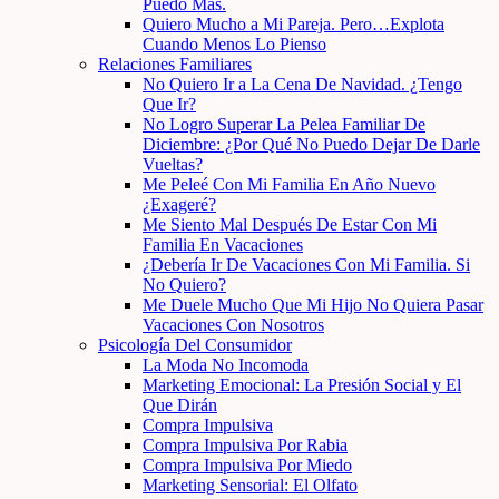
Puedo Más.
Quiero Mucho a Mi Pareja. Pero…Explota
Cuando Menos Lo Pienso
Relaciones Familiares
No Quiero Ir a La Cena De Navidad. ¿Tengo
Que Ir?
No Logro Superar La Pelea Familiar De
Diciembre: ¿Por Qué No Puedo Dejar De Darle
Vueltas?
Me Peleé Con Mi Familia En Año Nuevo
¿Exageré?
Me Siento Mal Después De Estar Con Mi
Familia En Vacaciones
¿Debería Ir De Vacaciones Con Mi Familia. Si
No Quiero?
Me Duele Mucho Que Mi Hijo No Quiera Pasar
Vacaciones Con Nosotros
Psicología Del Consumidor
La Moda No Incomoda
Marketing Emocional: La Presión Social y El
Que Dirán
Compra Impulsiva
Compra Impulsiva Por Rabia
Compra Impulsiva Por Miedo
Marketing Sensorial: El Olfato