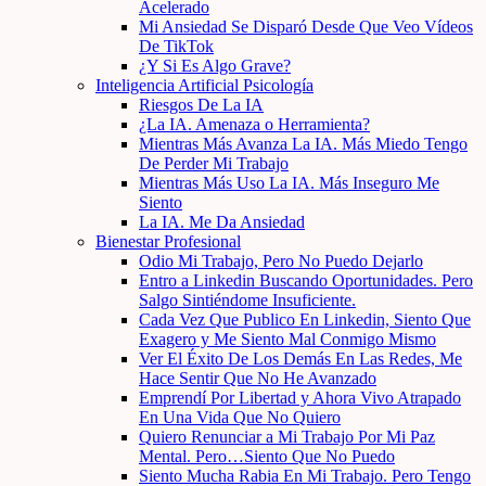
Acelerado
Mi Ansiedad Se Disparó Desde Que Veo Vídeos
De TikTok
¿Y Si Es Algo Grave?
Inteligencia Artificial Psicología
Riesgos De La IA
¿La IA. Amenaza o Herramienta?
Mientras Más Avanza La IA. Más Miedo Tengo
De Perder Mi Trabajo
Mientras Más Uso La IA. Más Inseguro Me
Siento
La IA. Me Da Ansiedad
Bienestar Profesional
Odio Mi Trabajo, Pero No Puedo Dejarlo
Entro a Linkedin Buscando Oportunidades. Pero
Salgo Sintiéndome Insuficiente.
Cada Vez Que Publico En Linkedin, Siento Que
Exagero y Me Siento Mal Conmigo Mismo
Ver El Éxito De Los Demás En Las Redes, Me
Hace Sentir Que No He Avanzado
Emprendí Por Libertad y Ahora Vivo Atrapado
En Una Vida Que No Quiero
Quiero Renunciar a Mi Trabajo Por Mi Paz
Mental. Pero…Siento Que No Puedo
Siento Mucha Rabia En Mi Trabajo. Pero Tengo