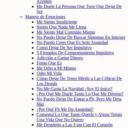
Acepten
Me Duele La Persona Que Tuve Que Dejar De
Ser
Manejo de Emociones
Me Siento Insuficiente
Siento Que Nada Me Llena
Me Siento Mal Conmigo Mismo
No Puedo Dejar De Buscar Síntomas En Internet
No Puedo Creer Que Es Solo Ansiedad
Como Dejar De Ser Impulsivo
5 Ejemplos De Comportamiento Impulsivo
Adicción a Gastar Dinero
Fomo Que Es
Me Odio a Mi Mismo
Odio Mi Vida
Cómo Dejar De Tener Miedo a Las Críticas De
Los Demás
No Me Gusta La Navidad ¿Soy El único?
¿Por Qué Me Duele Tanto Lo Que Me Dijeron?
No Puedo Dejar De Entrar a Fb, Pero Me Deja
Mal
¿Por Qué Fb Me Da Ansiedad?
Conseguí Lo Que Tanto Quería y Ahora Tengo
Una Vida Que No Quiero
Me Despierto a Las 3 am Con El Corazón