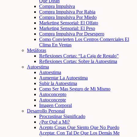
Que Dirán
Compra Impulsiva
Compra Impulsiva Por Rabia
Compra Impulsiva Por Miedo
Marketing Sensorial: El Olfato
Marketing Sensorial: El Peso
Compra Impulsiva Por Desespero
Como Convierten Los Centros Comerciales El
Clima En Ventas
Metáforas
Reflexiones Cortas: “La Caja de Regalo”
Reflexiones Cortas: Sobre la Autoestima
Autoestima
Autoestima
Aumentar La Autoestima
Subir la Autoestima
Como Ser Mas Seguro de Mi Mismo
Autoconcepto
Autoconcepte
Imagen Corporal
Desarrollo Personal
Procrastinar Significado
¿Por Qué a Mi?
Acepto Cosas Que Siento Que No Puedo
Aceptar. Con Tal De Que Los Demás Me