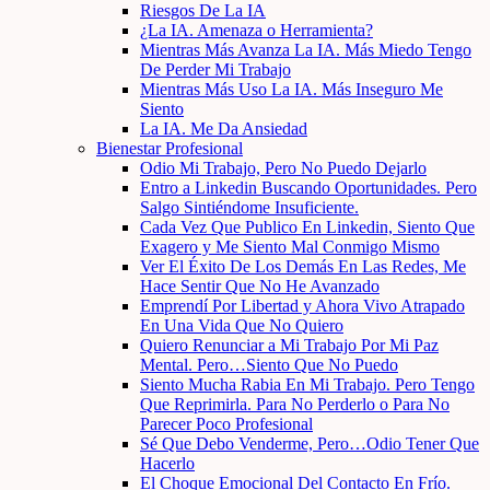
Riesgos De La IA
¿La IA. Amenaza o Herramienta?
Mientras Más Avanza La IA. Más Miedo Tengo
De Perder Mi Trabajo
Mientras Más Uso La IA. Más Inseguro Me
Siento
La IA. Me Da Ansiedad
Bienestar Profesional
Odio Mi Trabajo, Pero No Puedo Dejarlo
Entro a Linkedin Buscando Oportunidades. Pero
Salgo Sintiéndome Insuficiente.
Cada Vez Que Publico En Linkedin, Siento Que
Exagero y Me Siento Mal Conmigo Mismo
Ver El Éxito De Los Demás En Las Redes, Me
Hace Sentir Que No He Avanzado
Emprendí Por Libertad y Ahora Vivo Atrapado
En Una Vida Que No Quiero
Quiero Renunciar a Mi Trabajo Por Mi Paz
Mental. Pero…Siento Que No Puedo
Siento Mucha Rabia En Mi Trabajo. Pero Tengo
Que Reprimirla. Para No Perderlo o Para No
Parecer Poco Profesional
Sé Que Debo Venderme, Pero…Odio Tener Que
Hacerlo
El Choque Emocional Del Contacto En Frío.