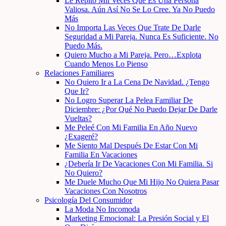
Le Repito Mil Veces Que Es Una Persona
Valiosa. Aún Así No Se Lo Cree. Ya No Puedo
Más
No Importa Las Veces Que Trate De Darle
Seguridad a Mi Pareja. Nunca Es Suficiente. No
Puedo Más.
Quiero Mucho a Mi Pareja. Pero…Explota
Cuando Menos Lo Pienso
Relaciones Familiares
No Quiero Ir a La Cena De Navidad. ¿Tengo
Que Ir?
No Logro Superar La Pelea Familiar De
Diciembre: ¿Por Qué No Puedo Dejar De Darle
Vueltas?
Me Peleé Con Mi Familia En Año Nuevo
¿Exageré?
Me Siento Mal Después De Estar Con Mi
Familia En Vacaciones
¿Debería Ir De Vacaciones Con Mi Familia. Si
No Quiero?
Me Duele Mucho Que Mi Hijo No Quiera Pasar
Vacaciones Con Nosotros
Psicología Del Consumidor
La Moda No Incomoda
Marketing Emocional: La Presión Social y El