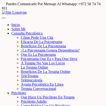
Puedes Comunicarte Por Mensaje Al Whatsapp :+972 58 74 74
811
Inicio
Sobre Mi
Consulta Psicológica
Cómo Pedir Una Cita
Eficacia De La Psicoterapia
Beneficios De La Psicoterapia
¿La Psicoterapia Genera Dependencia?
Que Es La Psicoterapia
Psicoterapia Que Es y Para Que Sirve
A Terapia No Van Los Locos
La Terapia Online
Beneficios De La Terapia Online
TeleTerapia
Telepsicología
Ayuda Psicológica En Línea
Terapia Conversacional
Psicólogo
Que Hace Un Psicólogo En Terapia
Psicólogo Adulto
Como Hablar Con Un Psicólogo