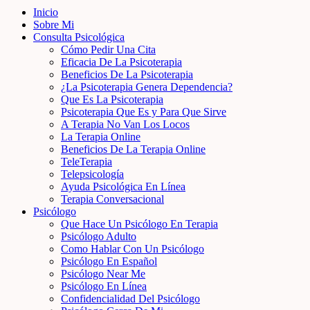
Inicio
Sobre Mi
Consulta Psicológica
Cómo Pedir Una Cita
Eficacia De La Psicoterapia
Beneficios De La Psicoterapia
¿La Psicoterapia Genera Dependencia?
Que Es La Psicoterapia
Psicoterapia Que Es y Para Que Sirve
A Terapia No Van Los Locos
La Terapia Online
Beneficios De La Terapia Online
TeleTerapia
Telepsicología
Ayuda Psicológica En Línea
Terapia Conversacional
Psicólogo
Que Hace Un Psicólogo En Terapia
Psicólogo Adulto
Como Hablar Con Un Psicólogo
Psicólogo En Español
Psicólogo Near Me
Psicólogo En Línea
Confidencialidad Del Psicólogo