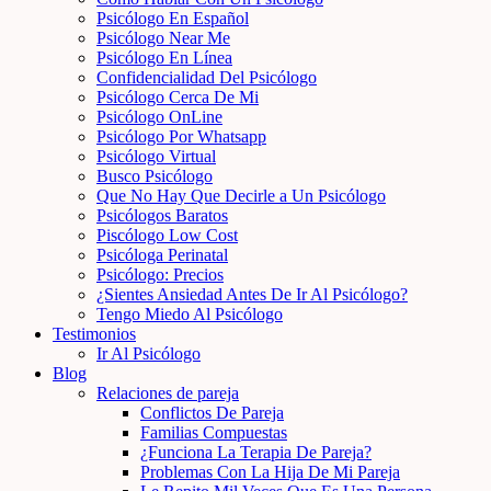
Psicólogo En Español
Psicólogo Near Me
Psicólogo En Línea
Confidencialidad Del Psicólogo
Psicólogo Cerca De Mi
Psicólogo OnLine
Psicólogo Por Whatsapp
Psicólogo Virtual
Busco Psicólogo
Que No Hay Que Decirle a Un Psicólogo
Psicólogos Baratos
Piscólogo Low Cost
Psicóloga Perinatal
Psicólogo: Precios
¿Sientes Ansiedad Antes De Ir Al Psicólogo?
Tengo Miedo Al Psicólogo
Testimonios
Ir Al Psicólogo
Blog
Relaciones de pareja
Conflictos De Pareja
Familias Compuestas
¿Funciona La Terapia De Pareja?
Problemas Con La Hija De Mi Pareja