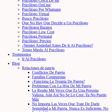
Psicólogo Cerca De Mi
Psicólogo OnLine
Psicólogo Por Whatsapp
Psicólogo Virtual
Busco Psicólogo
Que No Hay Que Decirle a Un Psicólogo
Psicólogos Baratos
Piscólogo Low Cost
Psicóloga Perinatal
Psicólogo: Precios
¿Sientes Ansiedad Antes De Ir Al Psicólogo?
Tengo Miedo Al Psicólogo
Testimonios
Ir Al Psicólogo
Blog
Relaciones de pareja
Conflictos De Pareja
Familias Compuestas
¿Funciona La Terapia De Pareja?
Problemas Con La Hija De Mi Pareja
Le Repito Mil Veces Que Es Una Persona
Valiosa. Aún Así No Se Lo Cree. Ya No Puedo
Más
No Importa Las Veces Que Trate De Darle
Seguridad a Mi Pareja. Nunca Es Suficiente. No