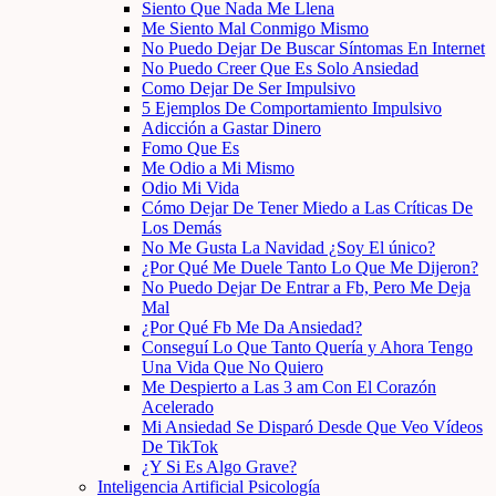
Siento Que Nada Me Llena
Me Siento Mal Conmigo Mismo
No Puedo Dejar De Buscar Síntomas En Internet
No Puedo Creer Que Es Solo Ansiedad
Como Dejar De Ser Impulsivo
5 Ejemplos De Comportamiento Impulsivo
Adicción a Gastar Dinero
Fomo Que Es
Me Odio a Mi Mismo
Odio Mi Vida
Cómo Dejar De Tener Miedo a Las Críticas De
Los Demás
No Me Gusta La Navidad ¿Soy El único?
¿Por Qué Me Duele Tanto Lo Que Me Dijeron?
No Puedo Dejar De Entrar a Fb, Pero Me Deja
Mal
¿Por Qué Fb Me Da Ansiedad?
Conseguí Lo Que Tanto Quería y Ahora Tengo
Una Vida Que No Quiero
Me Despierto a Las 3 am Con El Corazón
Acelerado
Mi Ansiedad Se Disparó Desde Que Veo Vídeos
De TikTok
¿Y Si Es Algo Grave?
Inteligencia Artificial Psicología