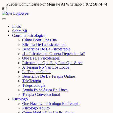
Puedes Comunicarte Por Mensaje Al Whatsapp :+972 58 74 74
811
Inicio
Sobre Mi
Consulta Psicológica
Cómo Pedir Una Cita
Eficacia De La Psicoterapia
Beneficios De La Psicoterapia
¿La Psicoterapia Genera Dependencia?
Que Es La Psicoterapia
Psicoterapia Que Es y Para Que Sirve
A Terapia No Van Los Locos
La Terapia Online
Beneficios De La Terapia Online
TeleTerapia
Telepsicología
Ayuda Psicológica En Línea
Terapia Conversacional
Psicólogo
Que Hace Un Psicólogo En Terapia
Psicólogo Adulto
Como Hablar Con Un Psicólogo