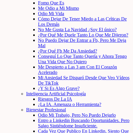
Fomo Que Es
Me Odio a Mi Mismo
Odio Mi Vida
Cómo Dejar De Tener Miedo a Las Críticas De
Los Demás
No Me Gusta La Navidad ¿Soy El único?
¿Por Qué Me Duele Tanto Lo Que Me Dijeron?
No Puedo Dejar De Entrar a Fb, Pero Me Deja
Mal
¿Por Qué Fb Me Da Ansiedad?
Conseguí Lo Que Tanto Quería y Ahora Tengo
Una Vida Que No Quiero
Me Despierto a Las 3 am Con El Corazón
Acelerado
Mi Ansiedad Se Disparó Desde Que Veo Vídeos
De TikTok
¿Y Si Es Algo Grave?
Inteligencia Artificial Psicología
Riesgos De La IA
¿La IA. Amenaza o Herramienta?
Bienestar Profesional
Odio Mi Trabajo, Pero No Puedo Dejarlo
Entro a Linkedin Buscando Oportunidades. Pero
Salgo Sintiéndome Insuficiente.
Cada Vez Que Publico En Linkedin, Siento Que