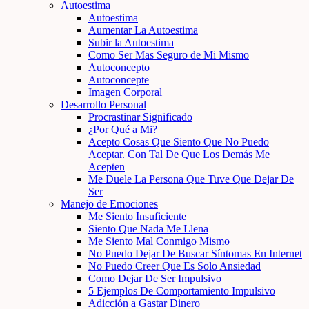
Autoestima
Autoestima
Aumentar La Autoestima
Subir la Autoestima
Como Ser Mas Seguro de Mi Mismo
Autoconcepto
Autoconcepte
Imagen Corporal
Desarrollo Personal
Procrastinar Significado
¿Por Qué a Mi?
Acepto Cosas Que Siento Que No Puedo
Aceptar. Con Tal De Que Los Demás Me
Acepten
Me Duele La Persona Que Tuve Que Dejar De
Ser
Manejo de Emociones
Me Siento Insuficiente
Siento Que Nada Me Llena
Me Siento Mal Conmigo Mismo
No Puedo Dejar De Buscar Síntomas En Internet
No Puedo Creer Que Es Solo Ansiedad
Como Dejar De Ser Impulsivo
5 Ejemplos De Comportamiento Impulsivo
Adicción a Gastar Dinero