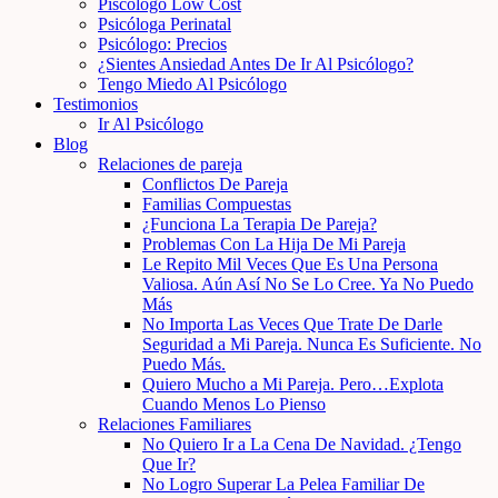
Piscólogo Low Cost
Psicóloga Perinatal
Psicólogo: Precios
¿Sientes Ansiedad Antes De Ir Al Psicólogo?
Tengo Miedo Al Psicólogo
Testimonios
Ir Al Psicólogo
Blog
Relaciones de pareja
Conflictos De Pareja
Familias Compuestas
¿Funciona La Terapia De Pareja?
Problemas Con La Hija De Mi Pareja
Le Repito Mil Veces Que Es Una Persona
Valiosa. Aún Así No Se Lo Cree. Ya No Puedo
Más
No Importa Las Veces Que Trate De Darle
Seguridad a Mi Pareja. Nunca Es Suficiente. No
Puedo Más.
Quiero Mucho a Mi Pareja. Pero…Explota
Cuando Menos Lo Pienso
Relaciones Familiares
No Quiero Ir a La Cena De Navidad. ¿Tengo
Que Ir?
No Logro Superar La Pelea Familiar De