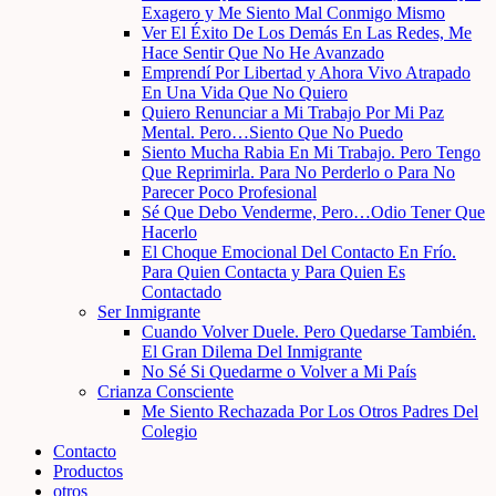
Exagero y Me Siento Mal Conmigo Mismo
Ver El Éxito De Los Demás En Las Redes, Me
Hace Sentir Que No He Avanzado
Emprendí Por Libertad y Ahora Vivo Atrapado
En Una Vida Que No Quiero
Quiero Renunciar a Mi Trabajo Por Mi Paz
Mental. Pero…Siento Que No Puedo
Siento Mucha Rabia En Mi Trabajo. Pero Tengo
Que Reprimirla. Para No Perderlo o Para No
Parecer Poco Profesional
Sé Que Debo Venderme, Pero…Odio Tener Que
Hacerlo
El Choque Emocional Del Contacto En Frío.
Para Quien Contacta y Para Quien Es
Contactado
Ser Inmigrante
Cuando Volver Duele. Pero Quedarse También.
El Gran Dilema Del Inmigrante
No Sé Si Quedarme o Volver a Mi País
Crianza Consciente
Me Siento Rechazada Por Los Otros Padres Del
Colegio
Contacto
Productos
otros