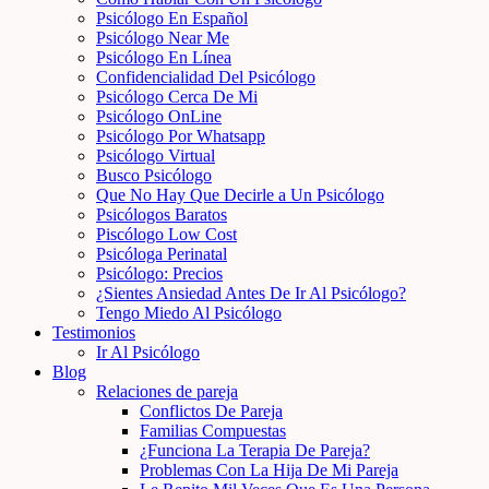
Psicólogo En Español
Psicólogo Near Me
Psicólogo En Línea
Confidencialidad Del Psicólogo
Psicólogo Cerca De Mi
Psicólogo OnLine
Psicólogo Por Whatsapp
Psicólogo Virtual
Busco Psicólogo
Que No Hay Que Decirle a Un Psicólogo
Psicólogos Baratos
Piscólogo Low Cost
Psicóloga Perinatal
Psicólogo: Precios
¿Sientes Ansiedad Antes De Ir Al Psicólogo?
Tengo Miedo Al Psicólogo
Testimonios
Ir Al Psicólogo
Blog
Relaciones de pareja
Conflictos De Pareja
Familias Compuestas
¿Funciona La Terapia De Pareja?
Problemas Con La Hija De Mi Pareja