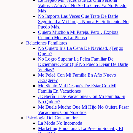
Le Repito Mil Veces Que Es Una Persona
Valiosa. Aún Así No Se Lo Cree. Ya No Puedo
Más
No Importa Las Veces Que Trate De Darle
Seguridad a Mi Pareja. Nunca Es Suficiente. No
Puedo Más.
Quiero Mucho a Mi Pareja. Pero…Explota
Cuando Menos Lo Pienso
Relaciones Familiares
No Quiero Ir a La Cena De Navidad. ¿Tengo
Que Ir?
No Logro Superar La Pelea Familiar De
Diciembre: ¿Por Qué No Puedo Dejar De Darle
Vueltas?
Me Peleé Con Mi Familia En Año Nuevo
¿Exageré?
Me Siento Mal Después De Estar Con Mi
Familia En Vacaciones
¿Debería Ir De Vacaciones Con Mi Familia. Si
No Quiero?
Me Duele Mucho Que Mi Hijo No Quiera Pasar
Vacaciones Con Nosotros
Psicología Del Consumidor
La Moda No Incomoda
Marketing Emocional: La Presión Social y El