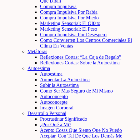
Que Dirán
Compra Impulsiva
Compra Impulsiva Por Rabia
Compra Impulsiva Por Miedo
Marketing Sensorial: El Olfato
Marketing Sensorial: El Peso
Compra Impulsiva Por Desespero
Como Convierten Los Centros Comerciales El
Clima En Ventas
Metáforas
Reflexiones Cortas: “La Caja de Regalo”
Reflexiones Cortas: Sobre la Autoestima
Autoestima
Autoestima
Aumentar La Autoestima
Subir la Autoestima
Como Ser Mas Seguro de Mi Mismo
Autoconcepto
Autoconcepte
Imagen Corporal
Desarrollo Personal
Procrastinar Significado
¿Por Qué a Mi?
Acepto Cosas Que Siento Que No Puedo
Aceptar. Con Tal De Que Los Demás Me