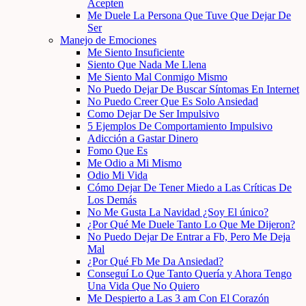
Acepten
Me Duele La Persona Que Tuve Que Dejar De
Ser
Manejo de Emociones
Me Siento Insuficiente
Siento Que Nada Me Llena
Me Siento Mal Conmigo Mismo
No Puedo Dejar De Buscar Síntomas En Internet
No Puedo Creer Que Es Solo Ansiedad
Como Dejar De Ser Impulsivo
5 Ejemplos De Comportamiento Impulsivo
Adicción a Gastar Dinero
Fomo Que Es
Me Odio a Mi Mismo
Odio Mi Vida
Cómo Dejar De Tener Miedo a Las Críticas De
Los Demás
No Me Gusta La Navidad ¿Soy El único?
¿Por Qué Me Duele Tanto Lo Que Me Dijeron?
No Puedo Dejar De Entrar a Fb, Pero Me Deja
Mal
¿Por Qué Fb Me Da Ansiedad?
Conseguí Lo Que Tanto Quería y Ahora Tengo
Una Vida Que No Quiero
Me Despierto a Las 3 am Con El Corazón