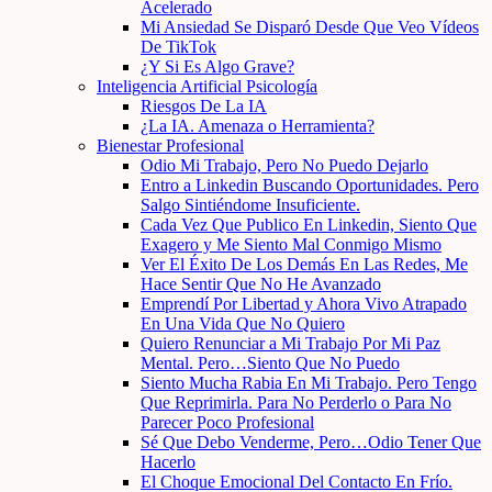
Acelerado
Mi Ansiedad Se Disparó Desde Que Veo Vídeos
De TikTok
¿Y Si Es Algo Grave?
Inteligencia Artificial Psicología
Riesgos De La IA
¿La IA. Amenaza o Herramienta?
Bienestar Profesional
Odio Mi Trabajo, Pero No Puedo Dejarlo
Entro a Linkedin Buscando Oportunidades. Pero
Salgo Sintiéndome Insuficiente.
Cada Vez Que Publico En Linkedin, Siento Que
Exagero y Me Siento Mal Conmigo Mismo
Ver El Éxito De Los Demás En Las Redes, Me
Hace Sentir Que No He Avanzado
Emprendí Por Libertad y Ahora Vivo Atrapado
En Una Vida Que No Quiero
Quiero Renunciar a Mi Trabajo Por Mi Paz
Mental. Pero…Siento Que No Puedo
Siento Mucha Rabia En Mi Trabajo. Pero Tengo
Que Reprimirla. Para No Perderlo o Para No
Parecer Poco Profesional
Sé Que Debo Venderme, Pero…Odio Tener Que
Hacerlo
El Choque Emocional Del Contacto En Frío.