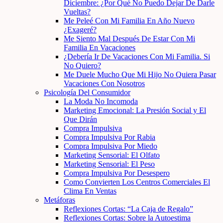
Diciembre: ¿Por Qué No Puedo Dejar De Darle
Vueltas?
Me Peleé Con Mi Familia En Año Nuevo
¿Exageré?
Me Siento Mal Después De Estar Con Mi
Familia En Vacaciones
¿Debería Ir De Vacaciones Con Mi Familia. Si
No Quiero?
Me Duele Mucho Que Mi Hijo No Quiera Pasar
Vacaciones Con Nosotros
Psicología Del Consumidor
La Moda No Incomoda
Marketing Emocional: La Presión Social y El
Que Dirán
Compra Impulsiva
Compra Impulsiva Por Rabia
Compra Impulsiva Por Miedo
Marketing Sensorial: El Olfato
Marketing Sensorial: El Peso
Compra Impulsiva Por Desespero
Como Convierten Los Centros Comerciales El
Clima En Ventas
Metáforas
Reflexiones Cortas: “La Caja de Regalo”
Reflexiones Cortas: Sobre la Autoestima