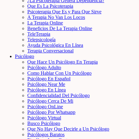
¿La Psicoterapia Genera Dependencia?
Que Es La Psicoterapia
Psicoterapia Que Es y Para Que Sirve
A Terapia No Van Los Locos
La Terapia Online
Beneficios De La Terapia Online
TeleTerapia
Telepsicología
Ayuda Psicológica En Línea
Terapia Conversacional
Psicólogo
Que Hace Un Psicólogo En Terapia
Psicólogo Adulto
Como Hablar Con Un Psicólogo
Psicólogo En Español
Psicólogo Near Me
Psicólogo En Línea
Confidencialidad Del Psicólogo
Psicólogo Cerca De Mi
Psicólogo OnLine
Psicólogo Por Whatsapp
Psicólogo Virtual
Busco Psicólogo
Que No Hay Que Decirle a Un Psicólogo
Psicólogos Baratos